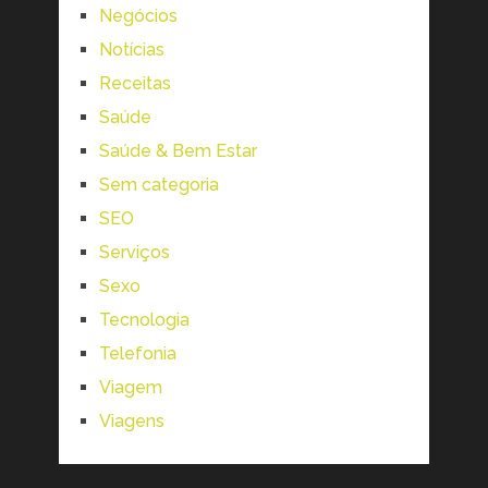
Negócios
Notícias
Receitas
Saúde
Saúde & Bem Estar
Sem categoria
SEO
Serviços
Sexo
Tecnologia
Telefonia
Viagem
Viagens