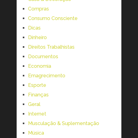
Compras
Consumo Consciente
Dicas
Dinheiro
Direitos Trabalhistas
Documentos
Economia
Emagrecimento
Esporte
Finanças
Geral
Internet
Musculação & Suplementação
Música