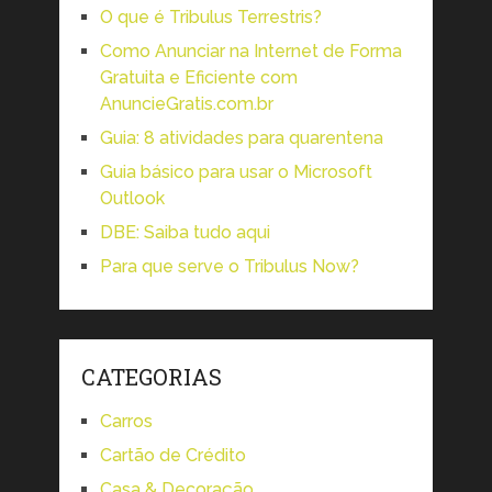
O que é Tribulus Terrestris?
Como Anunciar na Internet de Forma
Gratuita e Eficiente com
AnuncieGratis.com.br
Guia: 8 atividades para quarentena
Guia básico para usar o Microsoft
Outlook
DBE: Saiba tudo aqui
Para que serve o Tribulus Now?
CATEGORIAS
Carros
Cartão de Crédito
Casa & Decoração