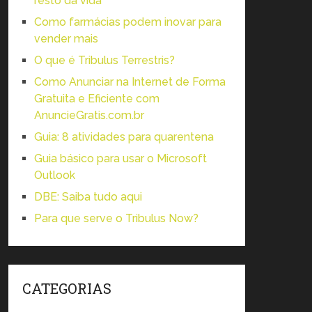
resto da vida
Como farmácias podem inovar para
vender mais
O que é Tribulus Terrestris?
Como Anunciar na Internet de Forma
Gratuita e Eficiente com
AnuncieGratis.com.br
Guia: 8 atividades para quarentena
Guia básico para usar o Microsoft
Outlook
DBE: Saiba tudo aqui
Para que serve o Tribulus Now?
CATEGORIAS