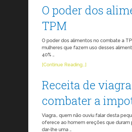
O poder dos alim
TPM
O poder dos alimentos no combate a TPM
mulheres que fazem uso desses alimen
40% …
[Continue Reading...]
Receita de viagra
combater a impo
Viagra… quem não ouviu falar desta pequ
oferece ao homem ereções que duram p
dar-lhe uma …