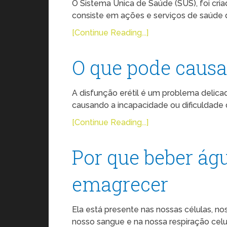
O Sistema Única de Saúde (SUS), foi cri
consiste em ações e serviços de saúde 
[Continue Reading...]
O que pode causar
A disfunção erétil é um problema delic
causando a incapacidade ou dificuldade d
[Continue Reading...]
Por que beber águ
emagrecer
Ela está presente nas nossas células, no
nosso sangue e na nossa respiração celul