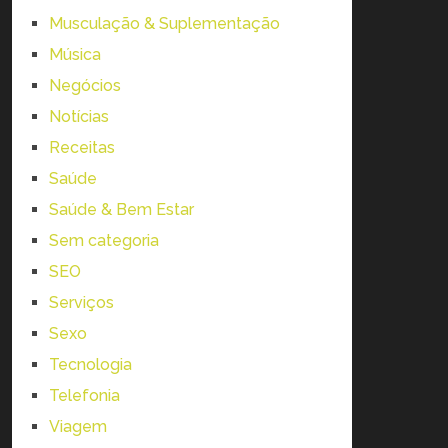
Musculação & Suplementação
Música
Negócios
Notícias
Receitas
Saúde
Saúde & Bem Estar
Sem categoria
SEO
Serviços
Sexo
Tecnologia
Telefonia
Viagem