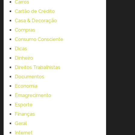
Carros
Cartão de Crédito
Casa & Decoração
Compras
Consumo Consciente
Dicas
Dinheiro
Direitos Trabalhistas
Documentos
Economia
Emagrecimento
Esporte
Finanças
Geral
Internet