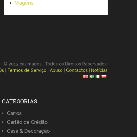
Viagens
© 2013 casimages . Todos os Direitos Reservados.
Qs
|
Termos de Serviço
|
Abuso
|
Contactos
|
Notícias
CATEGORIAS
Carros
Cartão de Crédito
Casa & Decoração