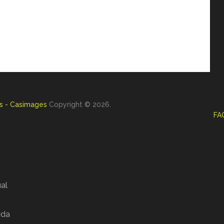
s - Casimages
Copyright © 2026.
FA
al
ida