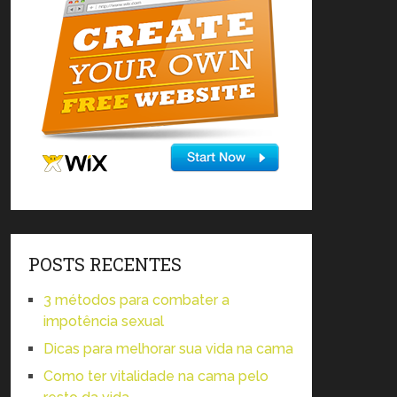
POSTS RECENTES
3 métodos para combater a
impotência sexual
Dicas para melhorar sua vida na cama
Como ter vitalidade na cama pelo