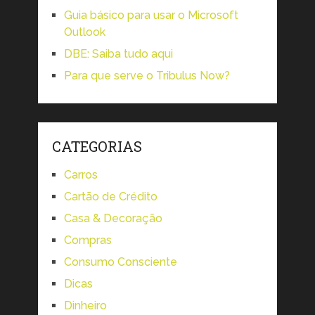
Guia básico para usar o Microsoft
Outlook
DBE: Saiba tudo aqui
Para que serve o Tribulus Now?
CATEGORIAS
Carros
Cartão de Crédito
Casa & Decoração
Compras
Consumo Consciente
Dicas
Dinheiro