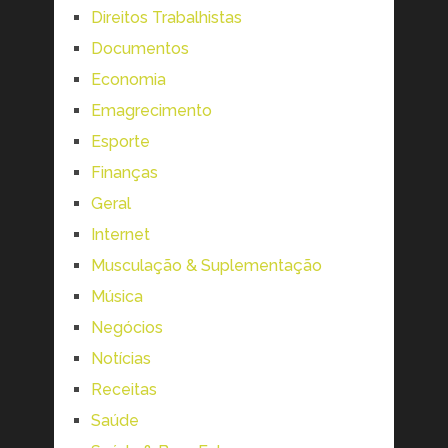
Direitos Trabalhistas
Documentos
Economia
Emagrecimento
Esporte
Finanças
Geral
Internet
Musculação & Suplementação
Música
Negócios
Notícias
Receitas
Saúde