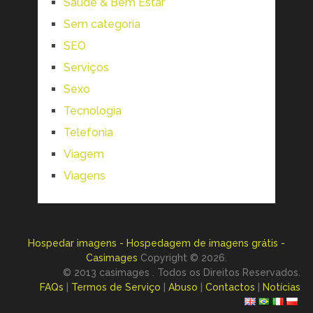
Saúde & Bem Estar
Sem categoria
SEO
Serviços
Sexo
Tecnologia
Telefonia
Viagem
Viagens
Hospedar imagens - Hospedagem de imagens grátis -
Casimages
Copyright © 2026.
© 2013 casimages . Todos os Direitos Reservados.
FAQs
|
Termos de Serviço
|
Abuso
|
Contactos
|
Notícias