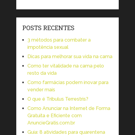
POSTS RECENTES
3 métodos para combater a
impotência sexual
Dicas para melhorar sua vida na cama
Como ter vitalidade na cama pelo
resto da vida
Como farmácias podem inovar para
vender mais
O que é Tribulus Terrestris?
Como Anunciar na Internet de Forma
Gratuita e Eficiente com
AnuncieGratis.com.br
Guia: 8 atividades para quarentena