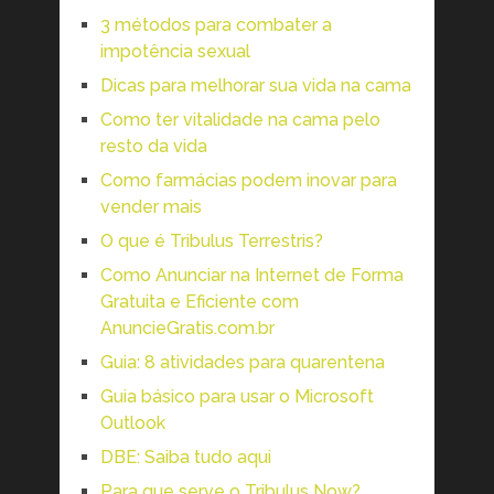
3 métodos para combater a
impotência sexual
Dicas para melhorar sua vida na cama
Como ter vitalidade na cama pelo
resto da vida
Como farmácias podem inovar para
vender mais
O que é Tribulus Terrestris?
Como Anunciar na Internet de Forma
Gratuita e Eficiente com
AnuncieGratis.com.br
Guia: 8 atividades para quarentena
Guia básico para usar o Microsoft
Outlook
DBE: Saiba tudo aqui
Para que serve o Tribulus Now?