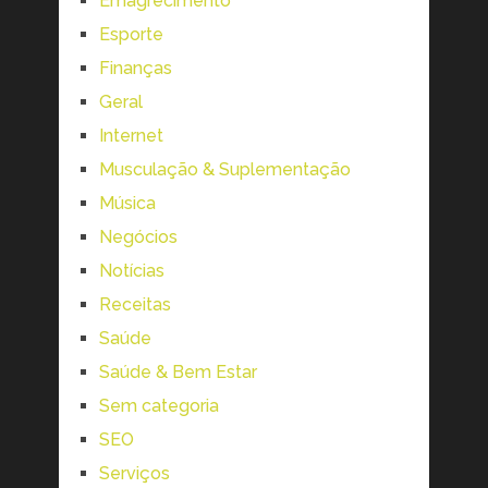
Emagrecimento
Esporte
Finanças
Geral
Internet
Musculação & Suplementação
Música
Negócios
Notícias
Receitas
Saúde
Saúde & Bem Estar
Sem categoria
SEO
Serviços