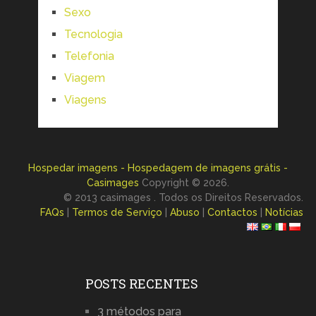
Sexo
Tecnologia
Telefonia
Viagem
Viagens
Hospedar imagens - Hospedagem de imagens grátis -
Casimages
Copyright © 2026.
© 2013 casimages . Todos os Direitos Reservados.
FAQs
|
Termos de Serviço
|
Abuso
|
Contactos
|
Notícias
POSTS RECENTES
3 métodos para