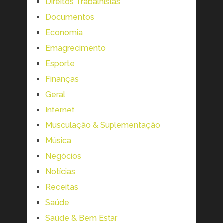
Direitos Trabalhistas
Documentos
Economia
Emagrecimento
Esporte
Finanças
Geral
Internet
Musculação & Suplementação
Música
Negócios
Notícias
Receitas
Saúde
Saúde & Bem Estar