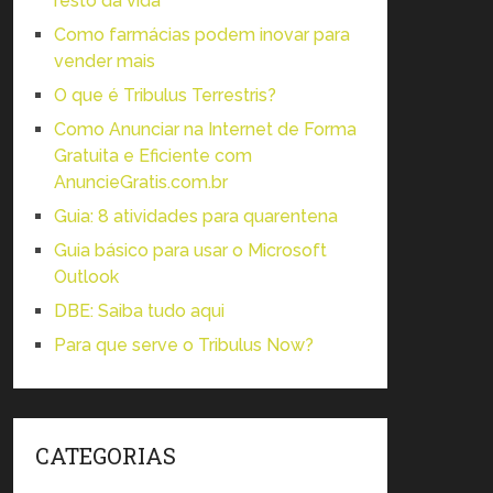
resto da vida
Como farmácias podem inovar para
vender mais
O que é Tribulus Terrestris?
Como Anunciar na Internet de Forma
Gratuita e Eficiente com
AnuncieGratis.com.br
Guia: 8 atividades para quarentena
Guia básico para usar o Microsoft
Outlook
DBE: Saiba tudo aqui
Para que serve o Tribulus Now?
CATEGORIAS