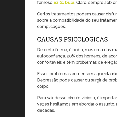
famoso
az 21 bula
. Claro, sempre sob o
Certos tratamentos podem causar disfun
sobre a compatibilidade do seu tratamen
complicações.
CAUSAS PSICOLÓGICAS
De certa forma, é bobo, mas uma das mai
autoconfiança. 20% dos homens, de aco
confortáveis ​​e têm problemas de ereçã
Esses problemas aumentam a
perda de
Depressão pode causar ou surgir de pro
corpo.
Para sair desse círculo vicioso, é import
vezes hesitamos em abordar o assunt
décadas.