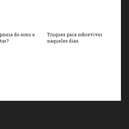
apneia do sono e
Truques para sobreviver
tar?
naqueles dias