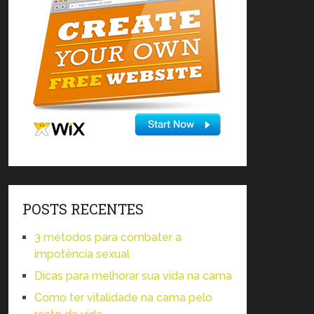
POSTS RECENTES
3 métodos para combater a
impotência sexual
Dicas para melhorar sua vida na cama
Como ter vitalidade na cama pelo