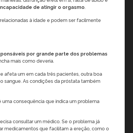
neiras: disfunção erétil em si, falta de libido e
incapacidade de atingir o orgasmo
.
relacionadas à idade e podem ser facilmente
ponsáveis ​​por grande parte dos problemas
incha mais como deveria.
ue afeta um em cada três pacientes, outra boa
r no sangue. As condições da próstata também
l é uma consequência que indica um problema
recisa consultar um médico. Se o problema já
ar medicamentos que facilitam a ereção, como o