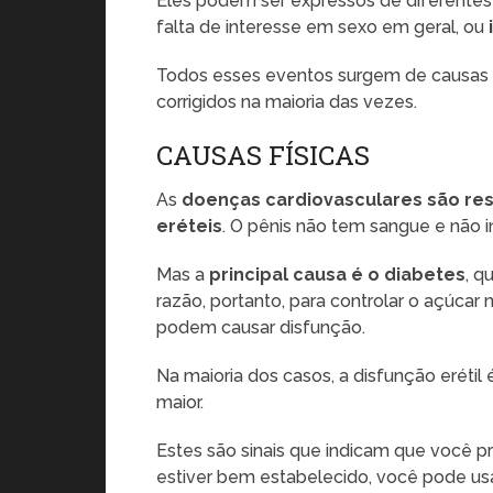
Eles podem ser expressos de diferentes ma
falta de interesse em sexo em geral, ou
Todos esses eventos surgem de causas 
corrigidos na maioria das vezes.
CAUSAS FÍSICAS
As
doenças cardiovasculares são res
eréteis
. O pênis não tem sangue e não 
Mas a
principal causa é o diabetes
, q
razão, portanto, para controlar o açúca
podem causar disfunção.
Na maioria dos casos, a disfunção eréti
maior.
Estes são sinais que indicam que você p
estiver bem estabelecido, você pode us