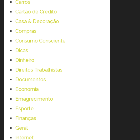
Carros
Cartão de Crédito
Casa & Decoração
Compras
Consumo Consciente
Dicas
Dinheiro
Direitos Trabalhistas
Documentos
Economia
Emagrecimento
Esporte
Finanças
Geral
Internet