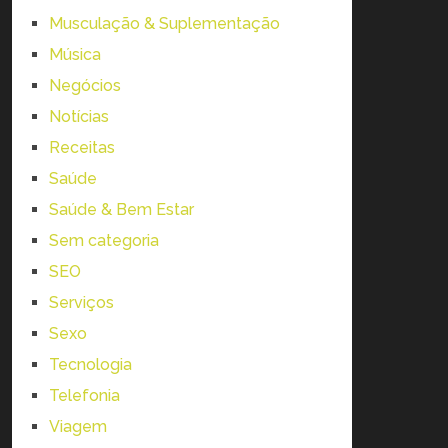
Musculação & Suplementação
Música
Negócios
Notícias
Receitas
Saúde
Saúde & Bem Estar
Sem categoria
SEO
Serviços
Sexo
Tecnologia
Telefonia
Viagem