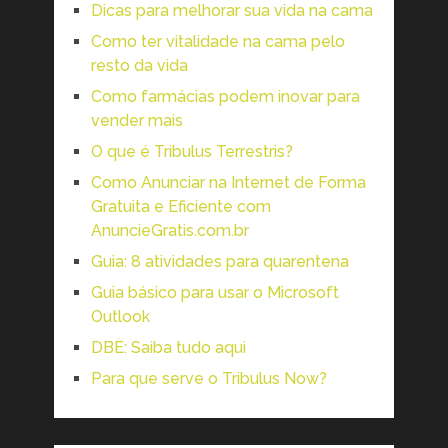
Dicas para melhorar sua vida na cama
Como ter vitalidade na cama pelo
resto da vida
Como farmácias podem inovar para
vender mais
O que é Tribulus Terrestris?
Como Anunciar na Internet de Forma
Gratuita e Eficiente com
AnuncieGratis.com.br
Guia: 8 atividades para quarentena
Guia básico para usar o Microsoft
Outlook
DBE: Saiba tudo aqui
Para que serve o Tribulus Now?