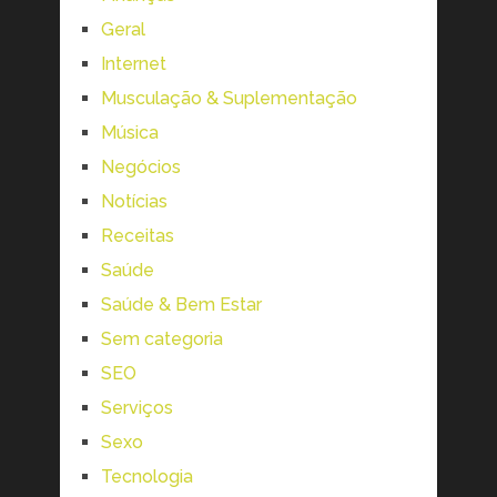
Geral
Internet
Musculação & Suplementação
Música
Negócios
Notícias
Receitas
Saúde
Saúde & Bem Estar
Sem categoria
SEO
Serviços
Sexo
Tecnologia