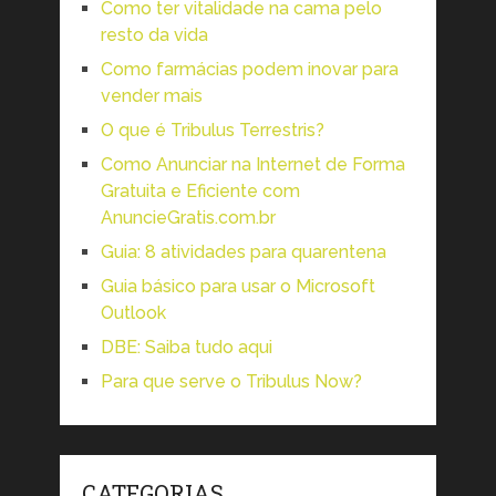
Como ter vitalidade na cama pelo
resto da vida
Como farmácias podem inovar para
vender mais
O que é Tribulus Terrestris?
Como Anunciar na Internet de Forma
Gratuita e Eficiente com
AnuncieGratis.com.br
Guia: 8 atividades para quarentena
Guia básico para usar o Microsoft
Outlook
DBE: Saiba tudo aqui
Para que serve o Tribulus Now?
CATEGORIAS