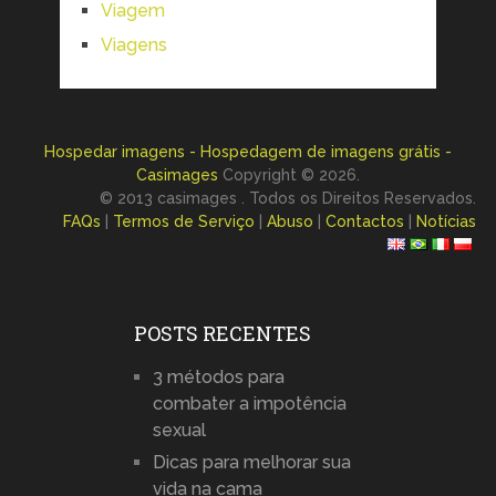
Viagem
Viagens
Hospedar imagens - Hospedagem de imagens grátis -
Casimages
Copyright © 2026.
© 2013 casimages . Todos os Direitos Reservados.
FAQs
|
Termos de Serviço
|
Abuso
|
Contactos
|
Notícias
POSTS RECENTES
3 métodos para
combater a impotência
sexual
Dicas para melhorar sua
vida na cama