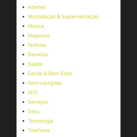
Internet
Musculação & Suplementação
Música
Negócios
Notícias
Receitas
Saúde
Saúde & Bem Estar
Sem categoria
SEO
Serviços
Sexo
Tecnologia
Telefonia